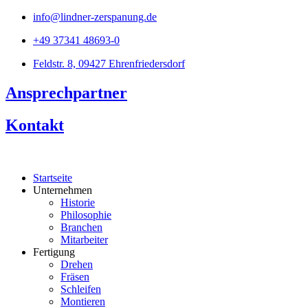
Zum
info@lindner-zerspanung.de
Inhalt
+49 37341 48693-0
springen
Feldstr. 8, 09427 Ehrenfriedersdorf
Ansprechpartner
Kontakt
Startseite
Unternehmen
Historie
Philosophie
Branchen
Mitarbeiter
Fertigung
Drehen
Fräsen
Schleifen
Montieren